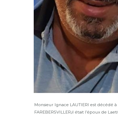
Monsieur Ignace LAUTIERI est décédé à s
FAREBERSVILLER,il était l’époux de Laetiti