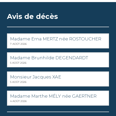
Avis de décès
Madame Erna MERTZ née ROSTOUCHER
7 AOÛT 2026
Madame Brunhilde DEGENDARDT
5 AOÛT 2026
Monsieur Jacques XAE
5 AOÛT 2026
Madame Marthe MÉLY née GAERTNER
4 AOÛT 2026