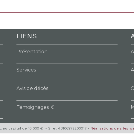
G
LIENS
Présentation
A
Services
A
Avis de décès
C
M
Témoignages
au capital de 10 000 € - Siret 48106972200017 -
Réalisations de sites 