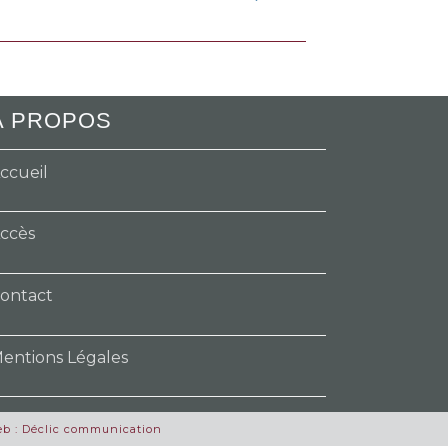
A PROPOS
ccueil
ccès
ontact
entions Légales
web : Déclic communication