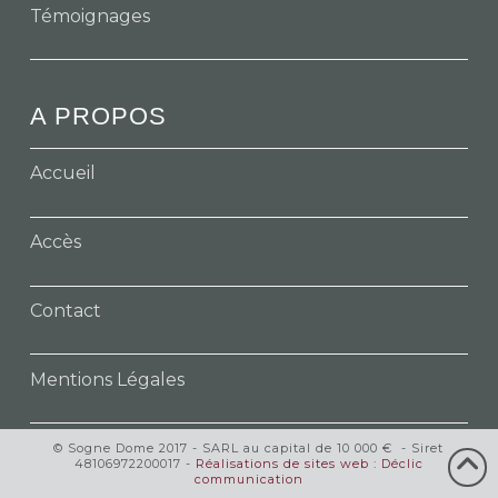
Témoignages
A PROPOS
Accueil
Accès
Contact
Mentions Légales
© Sogne Dome 2017 - SARL au capital de 10 000 € - Siret
48106972200017 -
Réalisations de sites web : Déclic
communication