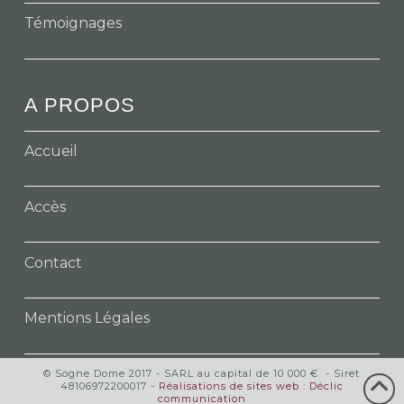
Témoignages
A PROPOS
Accueil
Accès
Contact
Mentions Légales
© Sogne Dome 2017 - SARL au capital de 10 000 € - Siret
48106972200017 -
Réalisations de sites web : Déclic
communication