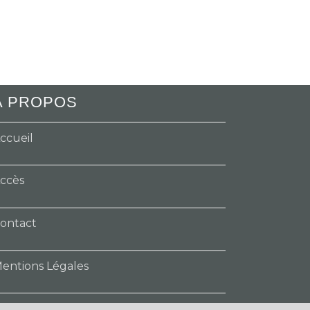
A PROPOS
ccueil
ccès
ontact
entions Légales