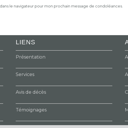
e dans le navigateur pour mon prochain message de condoléances.
LIENS
Présentation
A
Services
A
Avis de décès
C
Témoignages
M