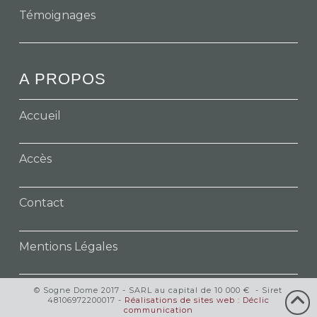
Témoignages
A PROPOS
Accueil
Accès
Contact
Mentions Légales
© Sogne Dome 2017 - SARL au capital de 10 000 € - Siret
48106972200017 -
Réalisations de sites web : Déclic
communication