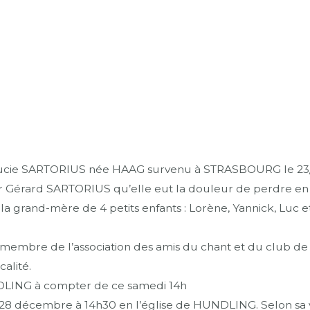
ie SARTORIUS née HAAG survenu à STRASBOURG le 23/12/
r Gérard SARTORIUS qu’elle eut la douleur de perdre en 19
a grand-mère de 4 petits enfants : Lorène, Yannick, Luc et
 membre de l’association des amis du chant et du club de l’
calité.
DLING à compter de ce samedi 14h
28 décembre à 14h30 en l’église de HUNDLING. Selon sa v