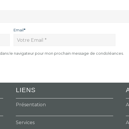
Email
*
e dans le navigateur pour mon prochain message de condoléances.
LIENS
Présentation
A
Services
A