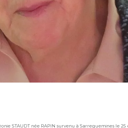
nie STAUDT née RAPIN survenu à Sarreguemines le 25 dé