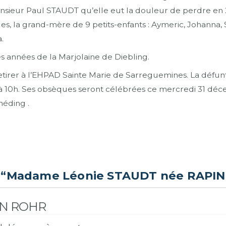
sieur Paul STAUDT qu’elle eut la douleur de perdre en 201
es, la grand-mère de 9 petits-enfants : Aymeric, Johanna, 
.
 années de la Marjolaine de Diebling.
se retirer à l’EHPAD Sainte Marie de Sarreguemines. La déf
0h. Ses obsèques seront célébrées ce mercredi 31 déce
héding .
s
“Madame Léonie STAUDT née RAPIN
IN ROHR