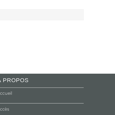
A PROPOS
ccueil
ccès