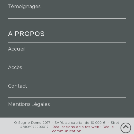
Témoignages
A PROPOS
Accueil
Accès
Contact
Mentions Légales
© Sogne Dome 2017 - SARL au capital de 10 000 € - Siret
48106972200017 -
Réalisations de sites web : Déclic
communication