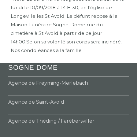
lundi le 10/09/2018 à 14 H 30, en l’église de
Longeville les St Avold. Le défunt repose à la
Maison Funéraire Sogne-Dome rue du
cimetière à St Avold à partir de ce jour
14h00.Selon sa volonté son corps sera incinéré.
Nos condoléances à la famille.
SOGNE DOME
Agence de Freyming-Merlebach
Agence de Saint-Avold
Agence de Théding / Farébersviller