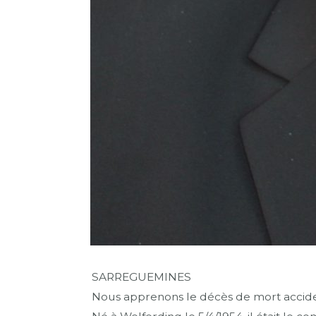
SARREGUEMINES
Nous apprenons le décès de mort acciden