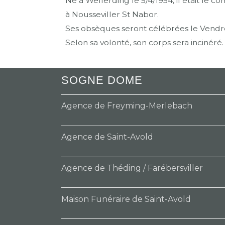
Né à Welferding le 5/4/1954, il était le 
à Nousseviller St Nabor.
Ses obsèques seront célébrées le Vendred
Selon sa volonté, son corps sera incinéré.
SOGNE DOME
Agence de Freyming-Merlebach
Agence de Saint-Avold
Agence de Théding / Farébersviller
Maison Funéraire de Saint-Avold