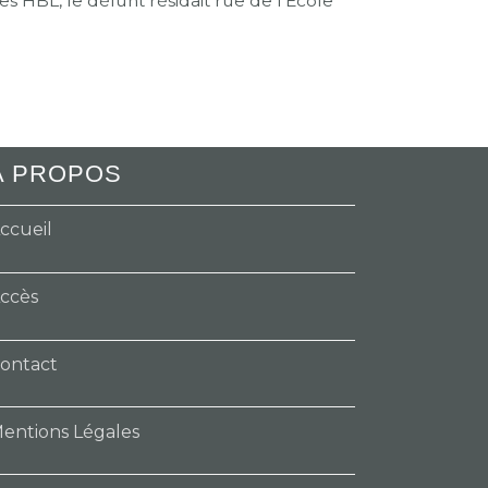
s HBL, le défunt résidait rue de l’Ecole
.
A PROPOS
ccueil
ccès
ontact
entions Légales