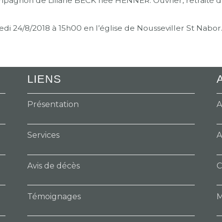
compagnon de Liliane BECK née HENNER. Ouvrier, retraité de
i 24/8/2018 à 15h00 en l’église de Nousseviller St Nabor
LIENS
Présentation
A
Services
A
Avis de décès
C
Témoignages
M