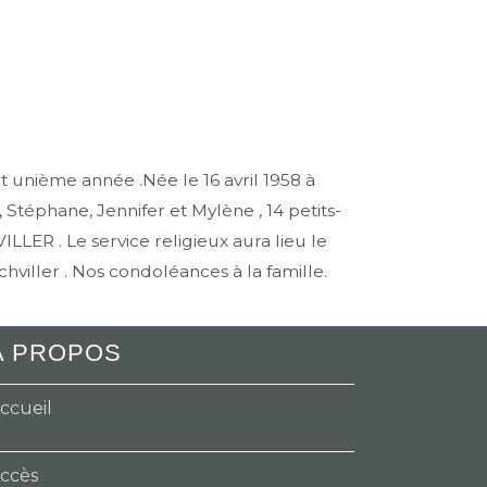
unième année .Née le 16 avril 1958 à
téphane, Jennifer et Mylène , 14 petits-
ILLER . Le service religieux aura lieu le
viller . Nos condoléances à la famille.
A PROPOS
ccueil
ccès