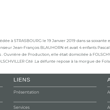
ée à STRASBOURG le 19 Janvier 2019 dans sa soixante et 
ieur Jean-François BLAUHORN et avait 4 enfants Pascal, S
s . Ouvrière de Production, elle était domiciliée à FOLSCHV
FOLSCHVILLER Cité .La défunte repose à la morgue de Folsch
LIENS
Présentation
A
Services
A